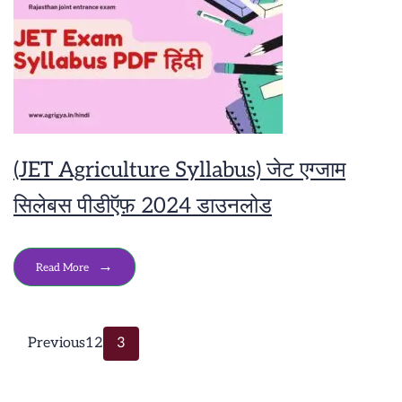
(JET Agriculture Syllabus) जेट एग्जाम
सिलेबस पीडीऍफ़ 2024 डाउनलोड
Read More
Posts
Page
Page
Page
Previous
1
2
3
Pagination