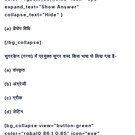
expand_text=”Show Answer”
collapse_text=”Hide” ]
(a) डेपोग विधि
[/bg_collapse]
सुगरकेन (गन्ना) में प्रयुक्त सुगर शब्द किस भाषा से लिया गया है-
(a) संस्कृत
(b) अंग्रेजी
(c) ग्रीक
(d) लेटिन
[bg_collapse view=”button-green”
color=”rgba(0,86,1,0.85″ icon=”eye”