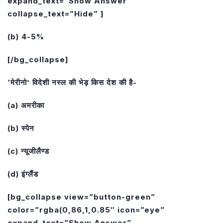
expand_text=”Show Answer”
collapse_text=”Hide” ]
(b) 4-5%
[/bg_collapse]
‘मेरीनो’ विदेशी नस्ल की भेड़ किस देश की है-
(a) अमरीका
(b) स्पेन
(c) न्यूजीलैण्ड
(d) इंग्लैंड
[bg_collapse view=”button-green”
color=”rgba(0,86,1,0.85″ icon=”eye”
expand_text=”Show Answer”