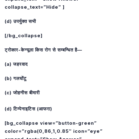
collapse_text=”Hide” ]
(d) उपर्युक्त सभी
[/bg_collapse]
ट्रोकार-केन्यूला किस रोग से सम्बन्धित है—
(a) जहरवाद
(b) गलघोंटू
(c) जोहनीस बीमारी
(d) टिम्पेनाइटिस (आफरा)
[bg_collapse view=”button-green”
color=”rgba(0,86,1,0.85″ icon=”eye”