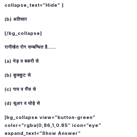
collapse_text=”Hide” ]
(b) अतिसार
[/bg_collapse]
रानीखेत रोग सम्बन्धित है……
(a) भेड़ व बकरी से
(b) कुक्कुट से
(c) गाय व भैंस से
(d) सूअर व घोड़े से
[bg_collapse view=”button-green”
color=”rgba(0,86,1,0.85″ icon=”eye”
expand_text=”Show Answer”