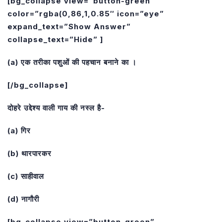
[bg_collapse view=”button-green”
color=”rgba(0,86,1,0.85″ icon=”eye”
expand_text=”Show Answer”
collapse_text=”Hide” ]
(a) एक तरीका पशुओं की पहचान बनाने का ।
[/bg_collapse]
दोहरे उद्देश्य वाली गाय की नस्ल है-
(a) गिर
(b) थारपारकर
(c) साहीवाल
(d) नागौरी
[bg_collapse view=”button-green”