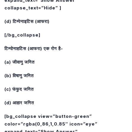
expand_text=”Show Answer”
collapse_text=”Hide” ]
(d) टिम्पेनाइटिस (आफरा)
[/bg_collapse]
टिम्पोनाहटिस (आफरा) एक रोग है-
(a) जीवाणु जनित
(b) विषाणु जनित
(c) फंफुद जनित
(d) आहार जनित
[bg_collapse view=”button-green”
color=”rgba(0,86,1,0.85″ icon=”eye”
expand_text=”Show Answer”