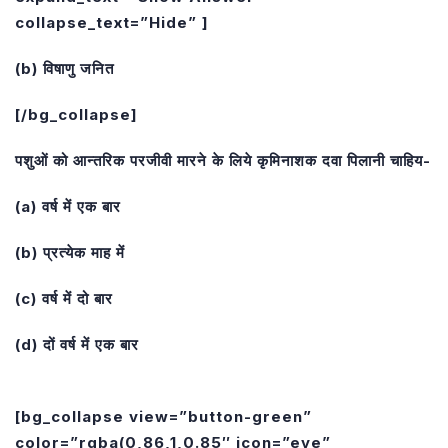
collapse_text=”Hide” ]
(b) विषाणु जनित
[/bg_collapse]
पशुओं को आन्तरिक परजीवी मारने के लिये कृमिनाशक दवा पिलानी चाहिय-
(a) वर्ष में एक बार
(b) प्रत्येक माह में
(c) वर्ष में दो बार
(d) दों वर्ष में एक बार
[bg_collapse view=”button-green”
color=”rgba(0,86,1,0.85″ icon=”eye”