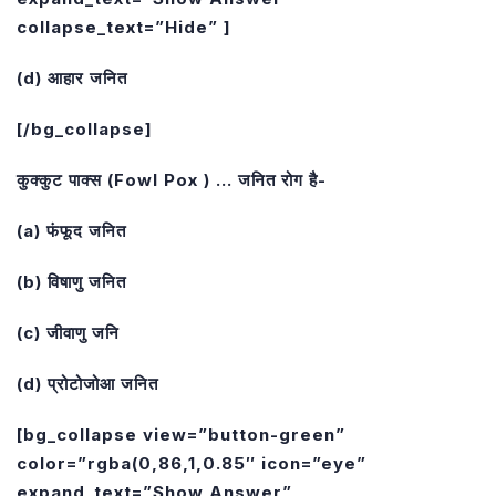
collapse_text=”Hide” ]
(d) आहार जनित
[/bg_collapse]
कुक्कुट पाक्स (Fowl Pox ) … जनित रोग है-
(a) फंफूद जनित
(b) विषाणु जनित
(c) जीवाणु जनि
(d) प्रोटोजोआ जनित
[bg_collapse view=”button-green”
color=”rgba(0,86,1,0.85″ icon=”eye”
expand_text=”Show Answer”