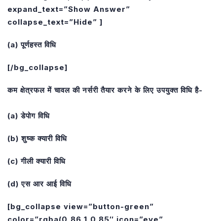
expand_text=”Show Answer”
collapse_text=”Hide” ]
(a) पूर्णहस्त विधि
[/bg_collapse]
कम क्षेत्रफल में चावल की नर्सरी तैयार करने के लिए उपयुक्त विधि है-
(a) डेपोग विधि
(b) शुष्क क्यारी विधि
(c) गीली क्यारी विधि
(d) एस आर आई विधि
[bg_collapse view=”button-green”
color=”rgba(0,86,1,0.85″ icon=”eye”