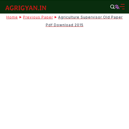
Skip
to
agrigyan.in
Home
Previous Paper
Agriculture Supervisor Old Paper
content
Pdf Download 2015