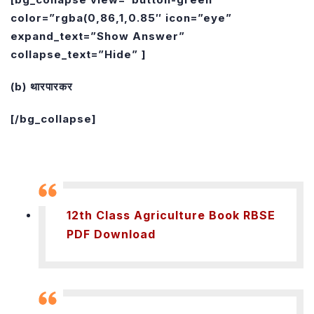
color=”rgba(0,86,1,0.85″ icon=”eye”
expand_text=”Show Answer”
collapse_text=”Hide” ]
(b) थारपारकर
[/bg_collapse]
12th Class Agriculture Book RBSE
PDF Download