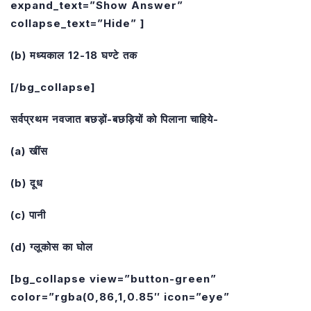
expand_text=”Show Answer”
collapse_text=”Hide” ]
(b) मध्यकाल 12-18 घण्टे तक
[/bg_collapse]
सर्वप्रथम नवजात बछड़ों-बछड़ियों को पिलाना चाहिये-
(a) खींस
(b) दूध
(c) पानी
(d) ग्लूकोस का घोल
[bg_collapse view=”button-green”
color=”rgba(0,86,1,0.85″ icon=”eye”