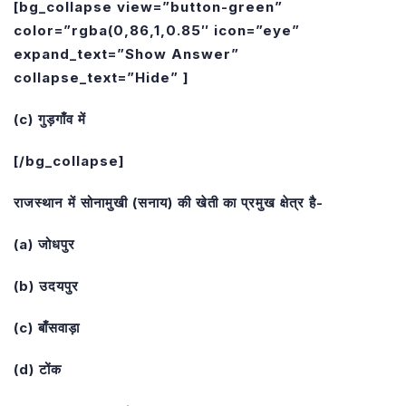
[bg_collapse view=”button-green”
color=”rgba(0,86,1,0.85″ icon=”eye”
expand_text=”Show Answer”
collapse_text=”Hide” ]
(c) गुड़गाँव में
[/bg_collapse]
राजस्थान में सोनामुखी (सनाय) की खेती का प्रमुख क्षेत्र है-
(a) जोधपुर
(b) उदयपुर
(c) बाँसवाड़ा
(d) टोंक