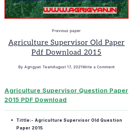
Previous paper
Agriculture Supervisor Old Paper
Pdf Download 2015
on
By
Agrigyan Team
August 17, 2021
Write a Comment
Agricultu
Superviso
Agriculture Supervisor Question Paper
Old
Paper
2015 PDF Download
Pdf
Download
Tittle:- Agriculture Supervisor Old Question
2015
Paper 2015